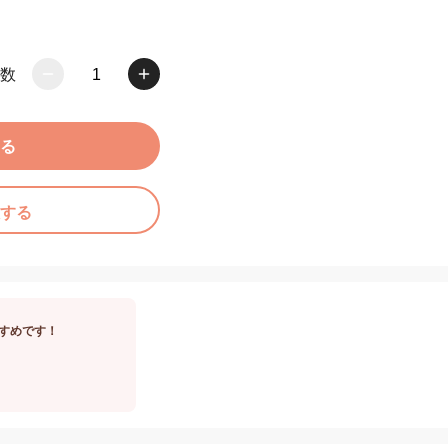
数
1
る
する
すめです！