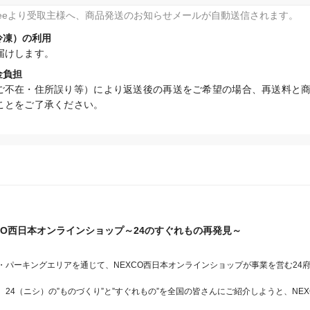
fteeより受取主様へ、商品発送のお知らせメールが自動送信されます。
冷凍）の利用
届けします。
金負担
ご不在・住所誤り等）により返送後の再送をご希望の場合、再送料と
ことをご了承ください。
XCO西日本オンラインショップ～24のすぐれもの再発見～
・パーキングエリアを通じて、NEXCO西日本オンラインショップが事業を営む24
24（ニシ）の”ものづくり”と”すぐれもの”を全国の皆さんにご紹介しようと、NE