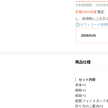
※利用期限：2026年8月
先着1000名様
限定
し、決済時にご入力
ギフトコード利用
2608AUG
商品仕様
セット内容
本体×1

桐箱×1

紙箱×1

紙製フォトスタンド&
作り方のご案内×1