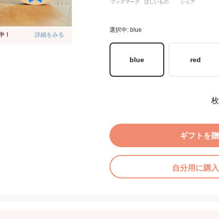
ブックマーク
ほしいもの
シェア
選択中: blue
中！
詳細をみる
blue
red
枚
ギフトを贈
自分用に購入