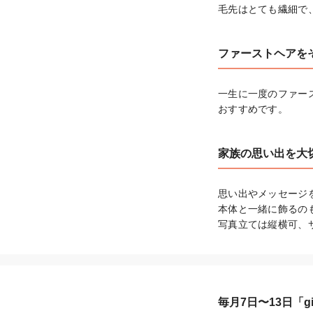
毛先はとても繊細で
ファーストヘアを
一生に一度のファー
おすすめです。
家族の思い出を大
思い出やメッセージ
本体と一緒に飾るのも
写真立ては縦横可、サ
毎月7日〜13日「gif