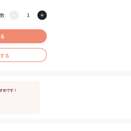
数
1
る
する
すめです！