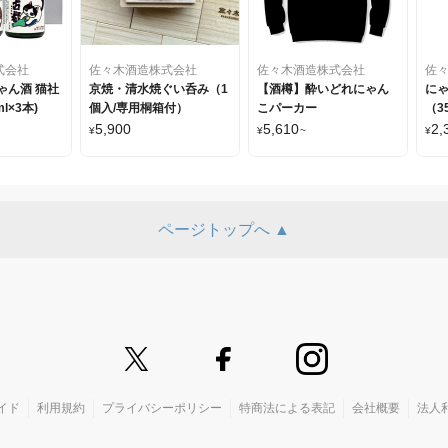
式会社
佐々木酒造株式会社
佐々木酒造株式会社
佐
ゃん酒 猫社
京焼・清水焼ぐい呑み（1
【酒樽】酔いどれにゃん
に
l×3本)
個入/専用桐箱付）
こパーカー
（3
5,900
5,610
2,
¥
¥
~
¥
ページトップへ ▲
イド
利用規約
プライバシーポリシー
特商法による表記
会社概要
法人