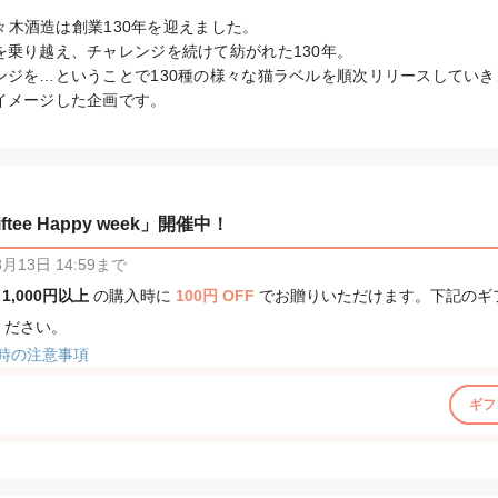
佐々木酒造は創業130年を迎えました。

乗り越え、チャレンジを続けて紡がれた130年。

ンジを…ということで130種の様々な猫ラベルを順次リリースしてい
イメージした企画です。
tee Happy week」開催中！
13日 14:59まで
、
1,000円以上
の購入時に
100円 OFF
でお贈りいただけます。下記のギ
ください。
時の注意事項
ギフ