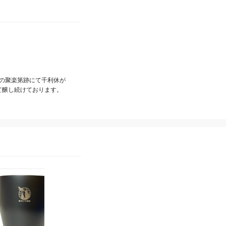
その聚楽第跡にて千利休が
て醸し続けております。
佐々木酒造株式会社
佐々木酒造株式会社
純米酒セット(720ml×2本)
＜酒袋付き＞平安四神
300ml×2本セット（紺）
4,600
¥
4,000
¥