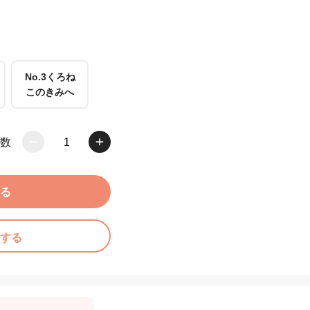
No.3くろね
このきみへ
数
1
る
する