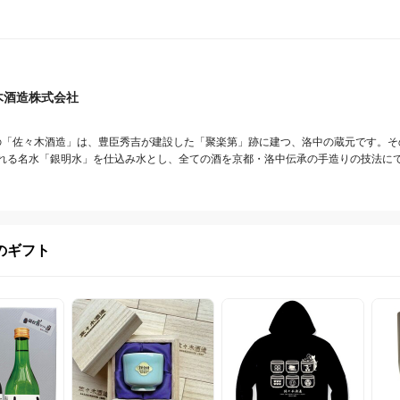
木酒造株式会社
創業の「佐々木酒造」は、豊臣秀吉が建設した「聚楽第」跡に建つ、洛中の蔵元です。
れる名水「銀明水」を仕込み水とし、全ての酒を京都・洛中伝承の手造りの技法に
のギフト