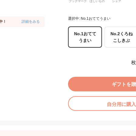
ブックマーク
ほしいもの
シェア
選択中: No.1おててうまい
中！
詳細をみる
No.1おてて
No.2くろね
うまい
こしきぶ
枚
ギフトを贈
自分用に購入