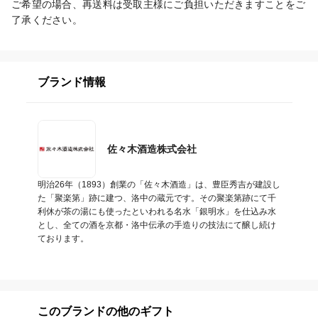
ご希望の場合、再送料は受取主様にご負担いただきますことをご
了承ください。
ブランド情報
佐々木酒造株式会社
明治26年（1893）創業の「佐々木酒造」は、豊臣秀吉が建設し
た「聚楽第」跡に建つ、洛中の蔵元です。その聚楽第跡にて千
利休が茶の湯にも使ったといわれる名水「銀明水」を仕込み水
とし、全ての酒を京都・洛中伝承の手造りの技法にて醸し続け
ております。
このブランドの他のギフト