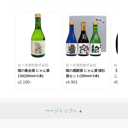
佐々木酒造株式会社
佐々木酒造株式会社
佐々木酒
猫の集会酒 にゃん酒
猫の感謝酒 にゃん酒 猫社
【酒樽】
130(300ml×1本)
員セット(300ml×3本)
こパーカ
2,100
4,901
5,610
¥
~
¥
¥
~
ページトップへ ▲