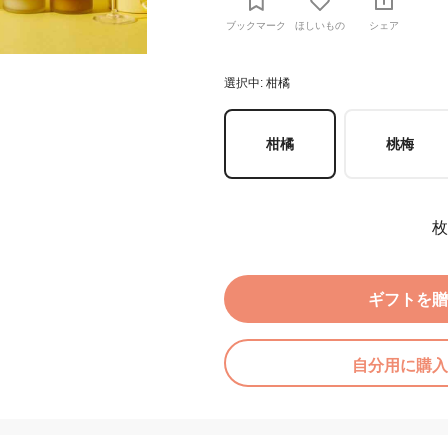
ブックマーク
ほしいもの
シェア
選択中: 柑橘
柑橘
桃梅
枚
ギフトを贈
自分用に購入