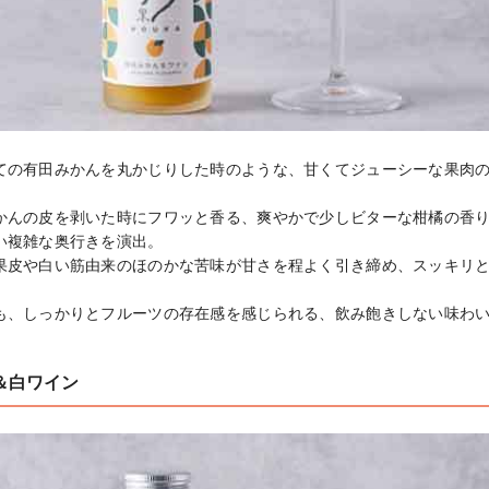
ての有田みかんを丸かじりした時のような、甘くてジューシーな果肉
かんの皮を剥いた時にフワッと香る、爽やかで少しビターな柑橘の香
い複雑な奥行きを演出。

果皮や白い筋由来のほのかな苦味が甘さを程よく引き締め、スッキリ
も、しっかりとフルーツの存在感を感じられる、飲み飽きしない味わ
＆白ワイン