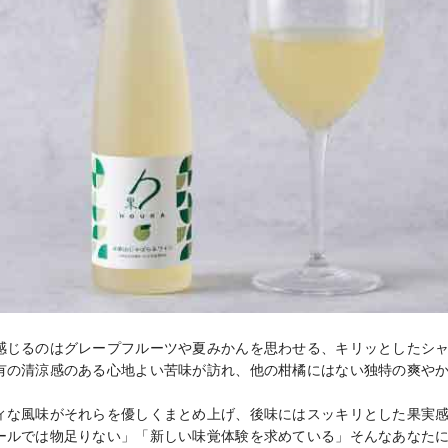
感じるのはグレープフルーツや夏みかんを思わせる、キリッとしたシャ
有の清涼感のある心地よい苦味が訪れ、他の柑橘にはない独特の爽や
ィな風味がそれらを優しくまとめ上げ、後味にはスッキリとした果実感
ールでは物足りない」「新しい味覚体験を求めている」そんなあなた