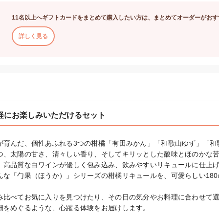
11名以上へギフトカードをまとめて購入したい方は、まとめてオーダーがおす
詳しく見る
軽にお楽しみいただけるセット
が育んだ、個性あふれる3つの柑橘「有田みかん」「和歌山ゆず」「和歌
つ、太陽の甘さ、清々しい香り、そしてキリッとした酸味とほのかな苦
、高品質な白ワインが優しく包み込み、飲みやすいリキュールに仕上げ
んな「勹果（ほうか）」シリーズの柑橘リキュールを、可愛らしい180


み比べてお気に入りを見つけたり、その日の気分やお料理に合わせて選
畑をめぐるような、心躍る体験をお届けします。