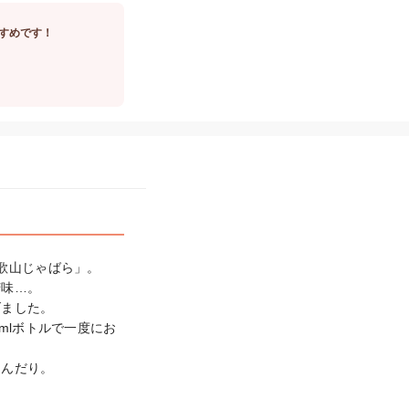
すめです！
山じゃばら」。

味…。

ました。

mlボトルで一度にお
んだり。
