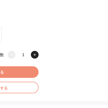
数
1
る
する