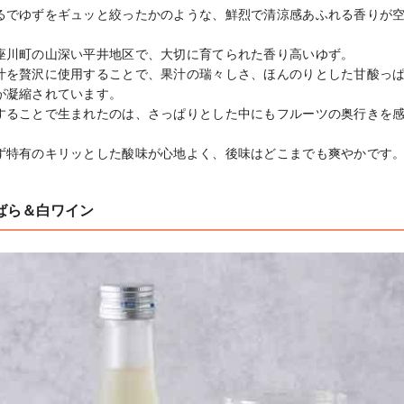
るでゆずをギュッと絞ったかのような、鮮烈で清涼感あふれる香りが
座川町の山深い平井地区で、大切に育てられた香り高いゆず。

汁を贅沢に使用することで、果汁の瑞々しさ、ほんのりとした甘酸っ
凝縮されています。

することで生まれたのは、さっぱりとした中にもフルーツの奥行きを
ず特有のキリッとした酸味が心地よく、後味はどこまでも爽やかです
ばら＆白ワイン