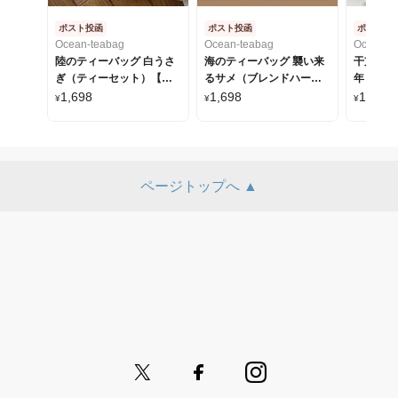
ポスト投函
ポスト投函
ポスト投
Ocean-teabag
Ocean-teabag
Ocean-t
陸のティーバッグ 白うさ
海のティーバッグ 襲い来
干支のテ
ぎ（ティーセット）【ポ
るサメ（ブレンドハーブ
年 蔵出
スト投函】
ティー）【ポスト投函】
じ付き【
1,698
1,698
1,385
¥
¥
¥
ページトップへ ▲