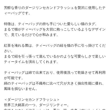
芳醇な香りのダージリンセカンドフラッシュを贅沢に使用したテ
ィーバッグです。

特徴は、ティーバッグの持ち手についた愛らしい猫のタグ。

まるで猫がティーバッグを大切に抱っこしているようなデザイン
で、見ているだけで心が和みます。

紅茶を淹れる際は、ティーバッグの紐を猫の手に引っ掛けてくだ
さい。

まるで紐を引っ張って遊んでいるかのような可愛らしさで楽しい
ティータイムを演出してくれます。

ティーバッグは綿で出来ており、使用後洗って乾燥させて再利用
が可能です。

綿のティーバッグは不織布に比べて穴が大きく抽出性能に優れ、
風味を損ないません。

＜ダージリンセカンドフラッシュ＞

世界三大銘茶の一つ、ダージリンティー。
