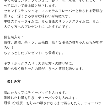
中でもセカンドフラッシュは、香り、味、水色（すいしょく）す
べてにおいて最上級と称されます。

セカンドフラッシュは、マスカテルフレーバーと称される芳醇な
香りと、深くまろやかな味わいが特徴です。

午後のティータイムに、また食後のリラックスタイムに、また、
大切な方へのプレゼントにもおすすめです。

個包装入り：

白猫、黒猫、茶トラ、三毛猫、様々な毛色の猫ちゃんたちが勢ぞ
ろい！

ちょっとしたプレゼントにも最適です。

ギフトボックス入り：大切な方への贈り物に。

箱から覗く猫ちゃんの顔が、きっと笑顔を誘います。
楽しみ方
温めたカップにティーバッグを入れます。

沸騰したお湯を注ぎ、ティーバッグを入れます。

通常3分程度、お好みの濃さになるまで蒸らしたら、ティーバッ