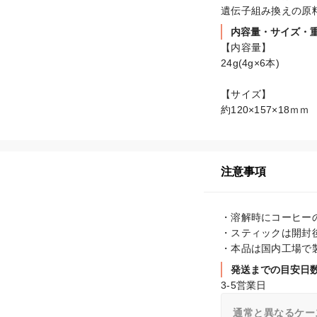
遺伝子組み換えの原
内容量・サイズ・
【内容量】

24g(4g×6本)

【サイズ】

約120×157×18ｍｍ
注意事項
・溶解時にコーヒー
・スティックは開封
・本品は国内工場で
発送までの目安日
3-5営業日
通常と異なるケー