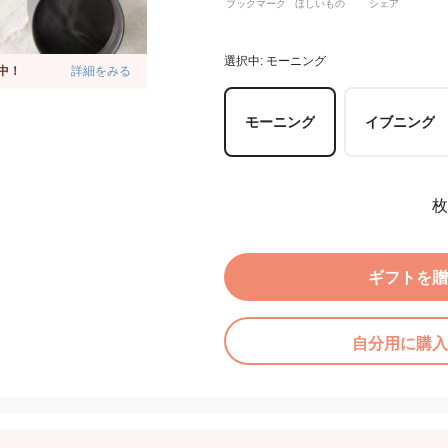
ブックマーク
ほしいもの
シェア
選択中: モーニング
中！
詳細をみる
モーニング
イブニング
枚
ギフトを贈
自分用に購入