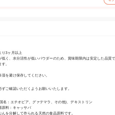
ギフ
り3ヶ月以上

が低く、水分活性が低いパウダーのため、賞味期限内は安定した品質
す。

多湿を避け保存してください。
必ずご確認いただくようお願いいたします。
国名：エチオピア、グァテマラ、その他)、デキストリン

原料：キャッサバ

ぷんを分解して作られる天然の食品原料です。
