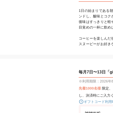
1日の始まりである
ンドし、酸味とコク
後味はすっきりと軽や
目覚めの一杯に飲め
コーヒーを楽しんだ
スヌーピーがお好き
毎月7日〜13日「gif
※利用期限：2026年8月
先着1000名様
限定
し、決済時にご入力
ギフトコード利用