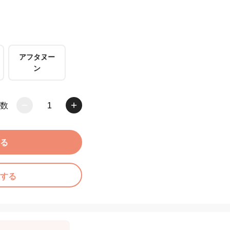
アフタヌー
ン
数
1
る
する