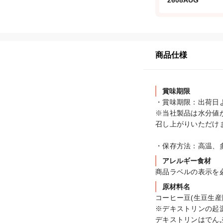
2608AUG
商品仕様
賞味期限
・賞味期限：出荷日よ
※当社製品は水分値
召し上がりいただけま
・保存方法：高温、
アレルギー食材
商品ラベルの表示を
原材料名
コーヒー豆(生豆生産
※デキストリンの起源
デキストリンはでん