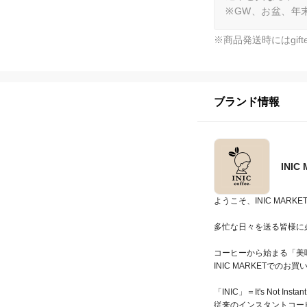
※GW、お盆、年
※商品発送時にはgi
ブランド情報
INIC
ようこそ、INIC MARKET
多忙な日々を送る皆様に
コーヒーから始まる「美
INIC MARKETで
「INIC」＝It's Not Insta
従来のインスタントコーヒ