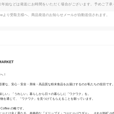
末年始などは発送にお時間をいただく場合がございます。予めご了承
fteeより受取主様へ、商品発送のお知らせメールが自動送信されます。
 MARKET
へ！

必要な、安心・安全・美味・高品質な粉末食品をお届けするのが私たちの役目です。
味しい」「うれしい」暮らしから日々の暮らしに「ワクワク」を。

のお買い物を通じて、「ワクワク」を見つけてもらえることを願っています。

nt Coffee の略です。

ーとは全く異なる、本格的な『ドリップド・コーヒーパウダー』。それがINIC cof