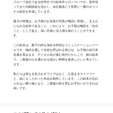
グループ会社である好学社での絵本作りのノウハウや、長年培
ってきた印刷技術を活かし、自社製造にて世界に一冊のオリジ
ナル絵本を作成しています。

最大の特徴は、お子様のお名前や写真が物語に登場し、主人公
になれる絵本であること。これにより、お子様は物語を「自分
ごと」として捉え、深い共感と没入感を味わうことができま
す。

この絵本は、親子の絆を深める特別なコミュニケーションツー
ルです。物語を通して名前を呼ばれる喜びは、お子様の自己肯
定感を育みます。デジタル化が進む現代だからこそ、紙の絵本
で、ご家族の心を通わせる温かい時間を提供したいと考えてい
ます。

私たちは単なる名入れギフトではなく、心温まるストーリー
と、絵にもこだわった作品を制作しています。この絵本が忘れ
られない贈り物となり、ご家族の絆を育むお手伝いができれば
幸いです。