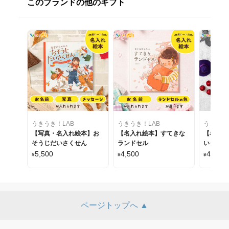
このブランドの他のギフト
うきうき！LAB
うきうき！LAB
うきうき
【写真・名入れ絵本】お
【名入れ絵本】すてきな
【名入れ
そうじだいさくせん
ランドセル
いっちゃ
5,500
4,500
4,500
¥
¥
¥
ページトップへ ▲