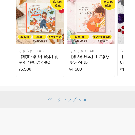
うきうき！LAB
うきうき！LAB
うきうき
【写真・名入れ絵本】お
【名入れ絵本】すてきな
【名入れ
そうじだいさくせん
ランドセル
いっちゃ
5,500
4,500
4,500
¥
¥
¥
ページトップへ ▲