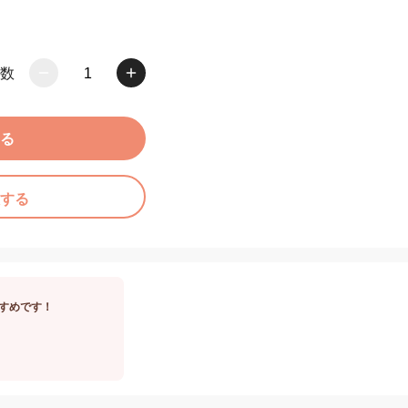
数
1
る
する
すめです！