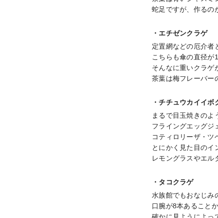
蛇足ですが、作るの
・エチゼンクラゲ
定置網などの厄介者
こちらも傘の直径が1
そんなに重いクラゲ
茶葉は梅フレーバー
・チチュウカイイボ
まるで目玉焼きのよ
フライングエッグジ
コティロリーザ・ツ
とにかく見た目のイ
レモングラスやエル
・タコクラゲ
水族館でもおなじみの
口腕が8本あることか
確かに見ようによっ