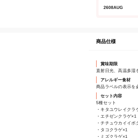
2608AUG
商品仕様
賞味期限
直射日光、高温多湿
アレルギー食材
商品ラベルの表示を
セット内容
5種セット

・キタユウレイクラゲ×
・エチゼンクラゲ×1

・チチュウカイイボク
・タコクラゲ×1

・ミズクラゲ×1