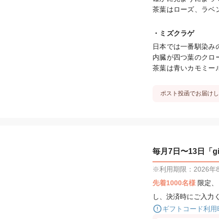
茶葉はローズ、ラベ
・ミズクラゲ
日本では一番馴染み
内臓が四つ葉のクロ
茶葉は青いカモミー
ポスト投函でお届けし
毎月7日〜13日「gif
※利用期限：2026年8月
先着1000名様
限定
し、決済時にご入力
ギフトコード利用