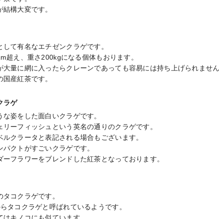
が結構大変です。
として有名なエチゼンクラゲです。

m超え、重さ200kgになる個体もおります。

が大量に網に入ったらクレーンであっても容易には持ち上げられません
の国産紅茶です。
クラゲ
うな姿をした面白いクラゲです。

ェリーフィッシュという英名の通りのクラゲです。

ベルクラータと表記される場合もございます。

ンパクトがすごいクラゲです。

ダーフラワーをブレンドした紅茶となっております。
タコクラゲです。

らタコクラゲと呼ばれているようです。

てはキノコにも似ています。
