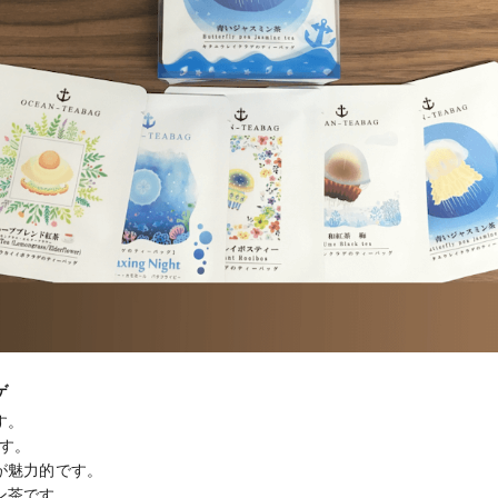
ゲ
。

す。

魅力的です。

茶です。
