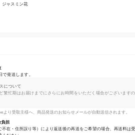
、ジャスミン花　
数
業日で発送します。
スについて
ど繁忙期はお届けまでにさらにお時間をいただく場合がございます
fteeより受取主様へ、商品発送のお知らせメールが自動送信されます。
金負担
ご不在・住所誤り等）により返送後の再送をご希望の場合、再送料は