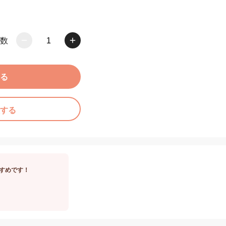
数
1
る
する
すめです！