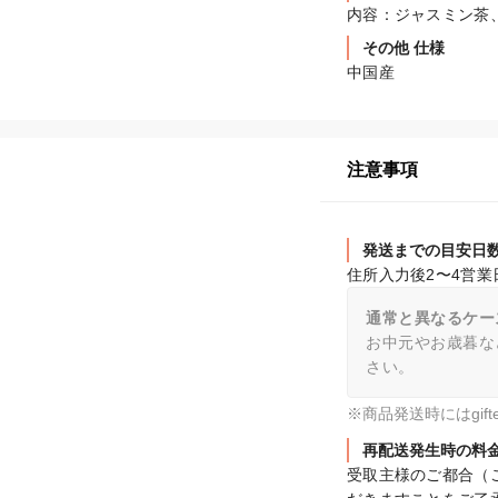
内容：ジャスミン茶
その他 仕様
中国産
注意事項
発送までの目安日
住所入力後2〜4営
通常と異なるケー
お中元やお歳暮な
さい。
※商品発送時にはgi
再配送発生時の料
受取主様のご都合（