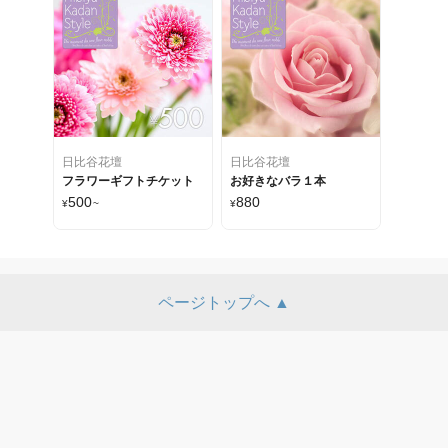
日比谷花壇
日比谷花壇
フラワーギフトチケット
お好きなバラ１本
500
880
¥
~
¥
ページトップへ ▲