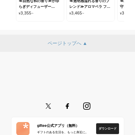
≪自然な和の香り≫かゆ
≪透明感溢れる香りのブ
≪爽やか
らぎディフューザー
レンド≫アロマベラ フォ
守る≫ア
100ml
ースポーツ ボディーミス
ドア ボ
3,355
3,465
3,201
¥
~
¥
~
¥
ト100ml
100ml
ページトップへ ▲
giftee公式アプリ（無料）
ダウンロード
ギフトのある生活を、もっと身近に。