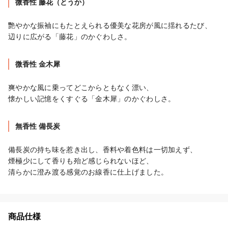
微香性 藤花（とうか）
艷やかな振袖にもたとえられる優美な花房が⾵に揺れるたび、

辺りに広がる「藤花」のかぐわしさ。
微香性 ⾦⽊犀
爽やかな⾵に乗ってどこからともなく漂い、

懐かしい記憶をくすぐる「⾦⽊犀」のかぐわしさ。
無香性 備⻑炭
備⻑炭の持ち味を惹き出し、⾹料や着⾊料は⼀切加えず、

煙極少にして⾹りも殆ど感じられないほど、

清らかに澄み渡る感覚のお線⾹に仕上げました。
商品仕様