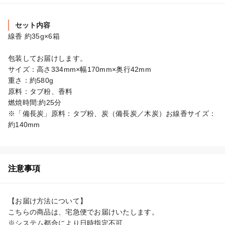
セット内容
線香 約35g×6箱

包装してお届けします。

サイズ：高さ334mm×幅170mm×奥行42mm

重さ：約580g

原料：タブ粉、香料

燃焼時間:約25分

※「備長炭」原料：タブ粉、炭（備長炭／木炭）お線香サイズ：
約140mm
注意事項
【お届け方法について】

こちらの商品は、宅急便でお届けいたします。

※システム都合により日時指定不可
