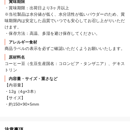
賞味期限
・賞味期限：出荷日より3ヶ月以上

※当社製品は水分値が低く、水分活性が低いパウダーのため、賞
味期限内は安定した品質でいつでも安心してお召し上がりいただ
けます。

・保存方法：高温、多湿を避け保存してください。
アレルギー食材
商品ラベルの表示を必ずご確認いただくようお願いいたします。
原材料名
コーヒー豆（生豆生産国名：コロンビア・タンザニア）、デキス
トリン
内容量・サイズ・重さなど
【内容量】

・12g（4g×3本）

【サイズ】

・約150×90×5mm
注意事項