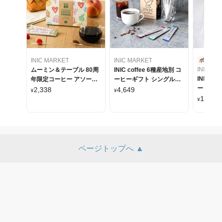
INIC MARKET
INIC MARKET
ポスト投
INIC MA
ムーミン＆テーブル 80周
INIC coffee 6種産地別 コ
INIC co
年限定コーヒー アソート
ーヒーギフト シングルオ
ーヒーギ
セット
リジンコーヒー 30本入り
2,338
4,649
¥
¥
リジンコ
1,175
¥
ページトップへ ▲