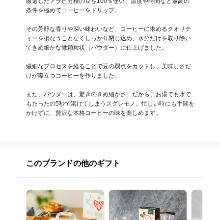
厳選したアラビカ種の豆を100％使い、温度や時間など最高の
条件を極めてコーヒーをドリップ。

その芳醇な香りや深い味わいなど、コーヒーに求めるクオリテ
ィーを損なうことなくしっかり閉じ込め、水分だけを取り除い
てきめ細かな微顆粒状（パウダー）に仕上げました。

繊細なプロセスを経ることで豆の弱点をカットし、美味しさだ
けが際立つコーヒーを作りました。

また、パウダーは、驚きのきめ細かさ。だから、お湯でも水で
もたったの5秒で溶けてしまうスグレモノ。忙しい時にも手間を
かけずに、贅沢な本格コーヒーの味を楽しめます。
このブランドの他のギフト