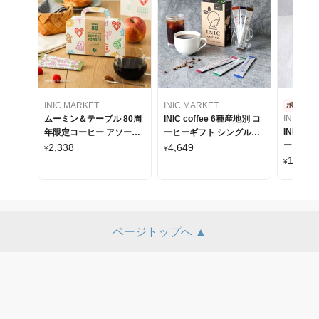
INIC MARKET
INIC MARKET
ポスト投
INIC MA
ムーミン＆テーブル 80周
INIC coffee 6種産地別 コ
INIC co
年限定コーヒー アソート
ーヒーギフト シングルオ
ーヒーギ
セット
リジンコーヒー 30本入り
2,338
4,649
¥
¥
リジンコ
1,175
¥
ページトップへ ▲