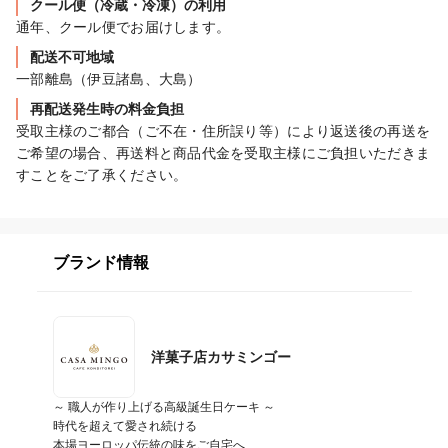
クール便（冷蔵・冷凍）の利用
通年、クール便でお届けします。
配送不可地域
一部離島（伊豆諸島、大島）
再配送発生時の料金負担
受取主様のご都合（ご不在・住所誤り等）により返送後の再送を
ご希望の場合、再送料と商品代金を受取主様にご負担いただきま
すことをご了承ください。
ブランド情報
洋菓子店カサミンゴー
～ 職人が作り上げる高級誕生日ケーキ ～

時代を超えて愛され続ける

本場ヨーロッパ伝統の味をご自宅へ
