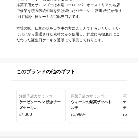
洋菓子店カサミンゴーは本場ヨーロッパ・オーストリアの名店
で修業を積み伝統の味を受け継いだパティシエ 宮川 鈴弘が作り
上げる誕生日ケーキの宅配専門店です。

本場の味、伝統の味を日本中の方に楽しんでもらいたい、とい
う想いから厳選された素材のみを使用し、鮮度にも徹底的にこ
だわった誕生日ケーキを通販にて販売しております。
このブランドの他のギフト
洋菓子店カサミンゴー
洋菓子店カサミンゴー
洋菓子店
ケーゼクーヘン 焼きチー
ウィーンの銘菓ザッハト
ケーゼザ
ズケーキ
ルテ
チーズケ
17cm（HappyBirthdayプ
がほどけ
7,360
1,960
5,740
¥
¥
~
¥
レートセット）
＆果実が
コットジ