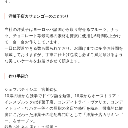
す。
洋菓子店カサミンゴーのこだわり
当社の洋菓子はヨーロッパ諸国から取り寄せるフルーツ、ナッ
ツ、チョコレート等最高級の素材を贅沢に使用し6時間以上かけ
て一台一台お作りしています。

一日に製造できる数も限られており、お届けまでに多少お時間を
頂戴しておりますが、丁寧に仕上げ包装し必ずご満足頂けるよう
な美しいケーキをお届けさせて頂きます。
作り手紹介
シェフパティシエ　宮川鈴弘

10歳の頃から独学でドイツ語を勉強、16歳からオーストリア・
インスブルックの洋菓子店、コンディトライ・ヴァリエ、コンデ
ィトライ・ワハター等々の屈指の名店で修行を積み、徹底的に鮮
度にこだわった洋菓子の宅配専門店として「洋菓子店カサミンゴ
ー」をオープン。

行列が出来る店として話題に。