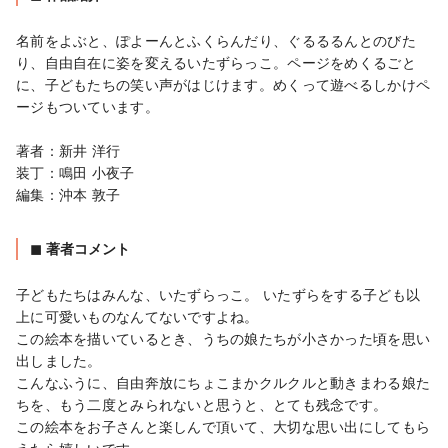
名前をよぶと、ぽよーんとふくらんだり、ぐるるるんとのびた
り、自由自在に姿を変えるいたずらっこ。ページをめくるごと
に、子どもたちの笑い声がはじけます。めくって遊べるしかけペ
ージもついています。

著者：新井 洋行

装丁：鳴田 小夜子

編集：沖本 敦子
◼︎ 著者コメント
子どもたちはみんな、いたずらっこ。 いたずらをする子ども以
上に可愛いものなんてないですよね。

この絵本を描いているとき、うちの娘たちが小さかった頃を思い
出しました。

こんなふうに、自由奔放にちょこまかクルクルと動きまわる娘た
ちを、もう二度とみられないと思うと、とても残念です。

この絵本をお子さんと楽しんで頂いて、大切な思い出にしてもら