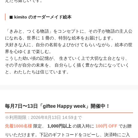
えたら嬉しいです。
◼︎ kimito のオーダーメイド絵本
「きみと、つくる物語」をコンセプトに、その⼦が物語の主⼈公
になれる、世界に 1 冊の、特別な絵本をお届けします。

⼤好きな⼈に、⾃分の名前をよびかけてもらいながら、絵本の世
界を⼼ゆくまで楽しむ。

こうした幼い頃の記憶が、 ⽣きていく上で⼤切な⼟台となり、 
その⼦が⾃分の未来を、 ⾃分らしく描く豊かな⼒になっていく
と、わたしたちは信じています。
毎月7日〜13日「giftee Happy week」開催中！
※利用期限：2026年8月13日 14:59まで
先着1000名様
限定、
1,000円以上
の購入時に
100円 OFF
でお贈
りいただけます。下記のギフトコードをコピーし、決済時にご入