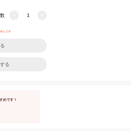
数
1
待ちです
る
する
すめです！