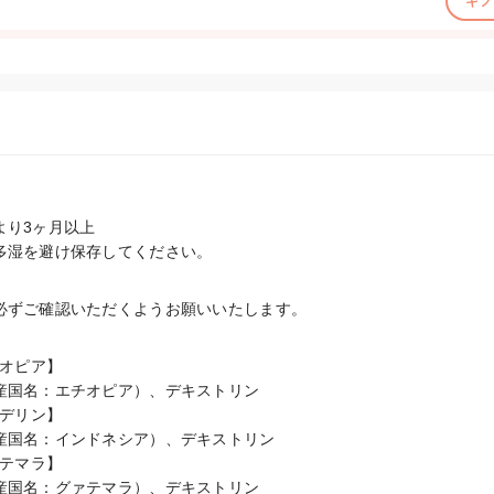
ギフ
り3ヶ月以上

多湿を避け保存してください。
必ずご確認いただくようお願いいたします。
チオピア】

産国名：エチオピア）、デキストリン

ンデリン】

産国名：インドネシア）、デキストリン

ァテマラ】

産国名：グァテマラ）、デキストリン
