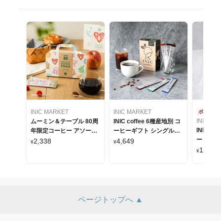
INIC MARKET
INIC MARKET
ポスト投
INIC MA
ムーミン＆テーブル 80周
INIC coffee 6種産地別 コ
INIC co
年限定コーヒー アソート
ーヒーギフト シングルオ
ーヒーギ
セット
リジンコーヒー 30本入り
2,338
4,649
¥
¥
リジンコ
1,175
¥
ページトップへ ▲