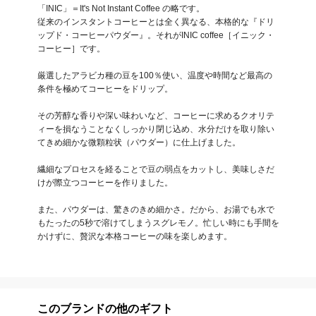
「INIC」＝It's Not Instant Coffee の略です。

従来のインスタントコーヒーとは全く異なる、本格的な『ドリ
ップド・コーヒーパウダー』。それがINIC coffee［イニック・
コーヒー］です。

厳選したアラビカ種の豆を100％使い、温度や時間など最高の
条件を極めてコーヒーをドリップ。

その芳醇な香りや深い味わいなど、コーヒーに求めるクオリテ
ィーを損なうことなくしっかり閉じ込め、水分だけを取り除い
てきめ細かな微顆粒状（パウダー）に仕上げました。

繊細なプロセスを経ることで豆の弱点をカットし、美味しさだ
けが際立つコーヒーを作りました。

また、パウダーは、驚きのきめ細かさ。だから、お湯でも水で
もたったの5秒で溶けてしまうスグレモノ。忙しい時にも手間を
かけずに、贅沢な本格コーヒーの味を楽しめます。
このブランドの他のギフト