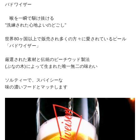
バドワイザー

　喉を一瞬で駆け抜ける

"洗練された心地よいのどごし"

世界80ヶ国以上で販売され多くの方々に愛されているビール

「バドワイザー」

厳選された素材と伝統のビーチウッド製法

(ぶなの木)によって生まれた唯一無二の味わい

ソルティーで、スパイシーな

味の濃いフードとマッチします