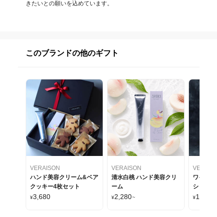
きたいとの願いを込めています。
このブランドの他のギフト
VERAISON
VERAISON
VERAIS
ハンド美容クリーム&ベア
清水白桃 ハンド美容クリ
ワイン 
クッキー4枚セット
ーム
シャンド
イル漬け
3,680
2,280
14,780
¥
¥
~
¥
化粧箱