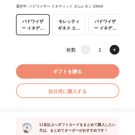
選択中: バドワイザー イネディット ダムレモン 330ml
バドワイザ
モレッティ
バドワイザ
バ
ー イネディ
ギネス エク
ー イネディ
ー
ット ダムレ
ストラスタ
ット モレッ
ッ
モン 330ml
ウト ダムレ
ティ 330ml
エ
モン 330ml
ス
枚数
1
ギフトを贈る
自分用に購入する
11名以上へギフトカードをまとめて購入したい
方は、まとめてオーダーがおすすめです！