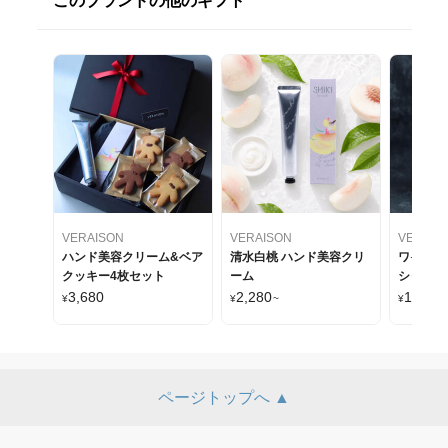
このブランドの他のギフト
VERAISON
VERAISON
VERAIS
ハンド美容クリーム&ベア
清水白桃 ハンド美容クリ
ワイン 
クッキー4枚セット
ーム
シャンド
イル漬け
3,680
2,280
14,780
¥
¥
~
¥
化粧箱
ページトップへ ▲