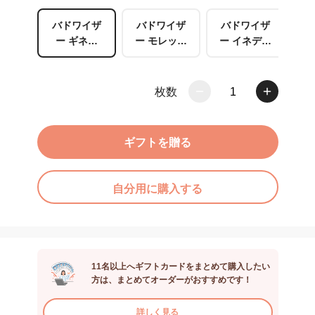
バドワイザ
バドワイザ
バドワイザ
モ
ー ギネス
ー モレッテ
ー イネディ
ダ
エクストラ
ィ 330m
ット 330ml
スタウト 33
0ml
枚数
1
ギフトを贈る
自分用に購入する
11名以上へギフトカードをまとめて購入したい
方は、まとめてオーダーがおすすめです！
詳しく見る