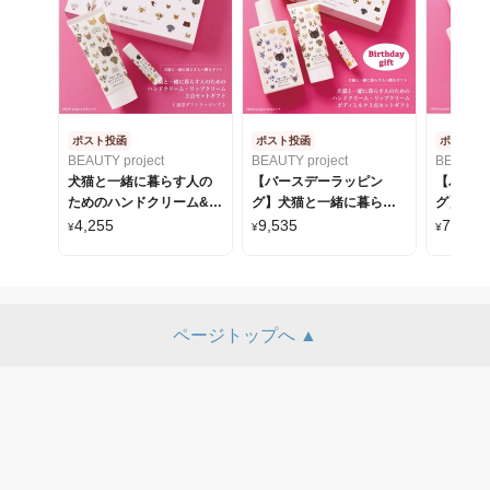
ポスト投函
ポスト投函
ポスト投
BEAUTY project
BEAUTY project
BEAUTY p
犬猫と一緒に暮らす人の
【バースデーラッピン
【バース
ためのハンドクリーム&リ
グ】犬猫と一緒に暮らす
グ】犬猫
ップクリームギフト/ポス
人のためのハンドクリー
人のため
4,255
9,535
7,115
¥
¥
¥
ト投函（通常ギフトラッ
ム・リップクリーム・ボ
ク・リッ
ピング）
ディミルク 3点セットギフ
ットギフ
ト/ポスト投函
ページトップへ ▲