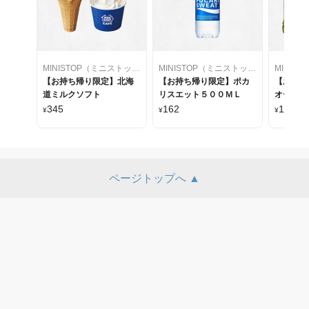
MINISTOP（ミニストップ）
MINISTOP（ミニストップ）
【お持ち帰り限定】北海
【お持ち帰り限定】ポカ
【お持ち
道ミルクソフト
リスエット５００ＭＬ
オーガニッ
オーガニ
345
162
116
¥
¥
¥
ィー/TV
れか1点
ページトップへ ▲