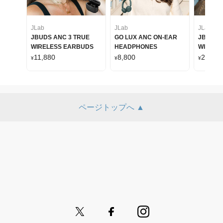
JLab
JLab
JLab
JBUDS ANC 3 TRUE
GO LUX ANC ON-EAR
JBUDS 
WIRELESS EARBUDS
HEADPHONES
WIRELE
HEADP
11,880
8,800
22,000
¥
¥
¥
ページトップへ ▲