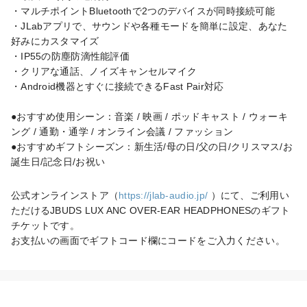
・マルチポイントBluetoothで2つのデバイスが同時接続可能

・JLabアプリで、サウンドや各種モードを簡単に設定、あなた
好みにカスタマイズ

・IP55の防塵防滴性能評価

・クリアな通話、ノイズキャンセルマイク

・Android機器とすぐに接続できるFast Pair対応

●おすすめ使用シーン：音楽 / 映画 / ポッドキャスト / ウォーキ
ング / 通勤・通学 / オンライン会議 / ファッション

●おすすめギフトシーズン：新生活/母の日/父の日/クリスマス/お
誕生日/記念日/お祝い
公式オンラインストア（
https://jlab-audio.jp/
 ）にて、ご利用い
ただけるJBUDS LUX ANC OVER-EAR HEADPHONESのギフト
チケットです。

お支払いの画面でギフトコード欄にコードをご入力ください。