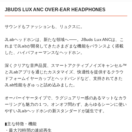
JBUDS LUX ANC OVER-EAR HEADPHONES
サウンドもファッションも、リュクスに。

JLabヘッドホンは、新たな領域へ⸺。JBuds Lux ANCは、こ
れまでJLabが開発してきたさまざまな機能をバランスよく搭載
した、ハイパフォーマンスなヘッドホン。

深くクリアな音声品質、スマートアクティブノイズキャンセル™
とJLabアプリを通じたカスタマイズ、快適性を提供するクラウ
ドフォームイヤーカップとヘッドバンドなど、支持されてきた
JLab性能をぎゅっと詰め込みました。

オーバーイヤータイプで、ラグジュアリー感のあるマットなカラ
ーリングも魅力の１つ。オンオフ問わず、あらゆるシーンに使い
やすいJLabヘッドホンの新スタンダードが誕生です。

▮主な特徴・機能

・最大70時間の連続再生
