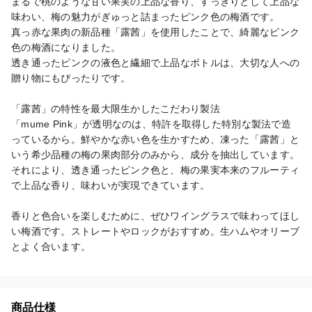
まるで桃のような甘い果実の上品な香り、すっきりとして上品な
味わい、梅の魅力がぎゅっと詰まったピンク色の梅酒です。

真っ赤な果肉の新品種「露茜」を使用したことで、綺麗なピンク
色の梅酒になりました。

透き通ったピンクの液色と繊細で上品なボトルは、大切な人への
贈り物にもぴったりです。

「露茜」の特性を最大限生かしたこだわり製法

「mume Pink」が透明なのは、特許を取得した特別な製法で造
っているから。鮮やかな赤い色を生かすため、凍った「露茜」と
いう希少品種の梅の果肉部分のみから、成分を抽出しています。

それにより、透き通ったピンク色と、梅の果実本来のフルーティ
で上品な香り、味わいが実現できています。

香りと色合いを楽しむために、ぜひワイングラスで味わってほし
い梅酒です。ストレートやロックがおすすめ。生ハムやオリーブ
とよく合います。
商品仕様