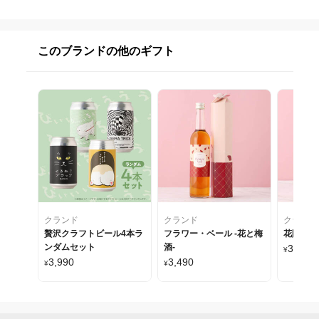
このブランドの他のギフト
クランド
クランド
クランド
贅沢クラフトビール4本ラ
フラワー・ベール -花と梅
花贈るロ
ンダムセット
酒-
3,490
¥
3,990
3,490
¥
¥