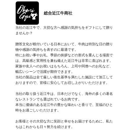
総合近江牛商社
当社の近江牛で、大切な方へ感謝の気持ちをギフトにして贈り
ませんか？

贈答文化が根付いている日本において、牛肉は特別な日の贈り
物や感謝の気持ちを表すのに最適です。

特にお祝い事やお礼、季節の挨拶などの形式を重んじる場面で
は、高級感と実用性を兼ね備えた近江牛は非常に喜ばれます。

家族や友人へのお祝いはもちろん、上司や同僚へのお礼など、
幅広いシーンで活躍が期待できます。

当社の製品は全て厳しい衛生基準を満たした施設にて加工して
おりますので、皆様に安心してお召し上がりいただけます。

当社の取り扱う近江牛は、日本だけでなく、海外の多くの著名
なレストランでも選ばれているお肉です。

本当に価値のある近江牛の豊かな味わいと香りで、至福のひと
時をお過ごしいただけます。

お客様とその大切な方に笑顔と幸せをお届けするために、私た
ちはこれからも日々努力を続けます。