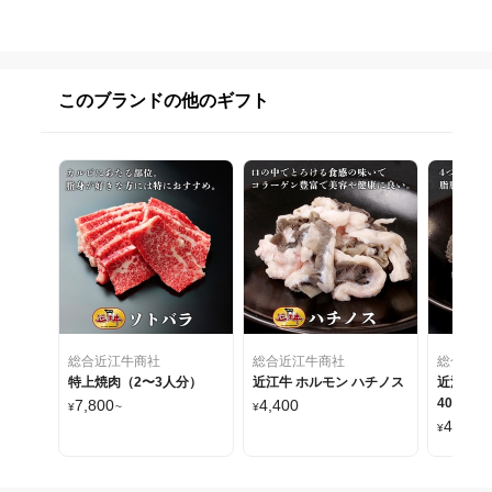
このブランドの他のギフト
総合近江牛商社
総合近江牛商社
総合近江
特上焼肉（2〜3人分）
近江牛 ホルモン ハチノス
近江牛 
400g
7,800
4,400
¥
~
¥
4,400
¥