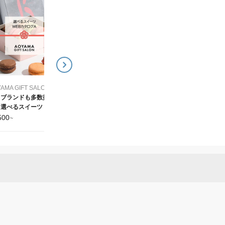
AOYAMA GIFT SALON (アオヤマギフトサロン)
AOYAMA GIFT SAL
国内外のクラフトビール
お肉や海鮮おつまみなど
を厳選！選べるビール
から選べる グルメWEB
WEBカタログ
タログ
3,500
4,500
¥
~
¥
~
AOYAMA GIFT SALON (アオヤマギフトサロン)
名ブランドも多数掲
選べるスイーツ WEB
タログ
500
~