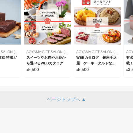
AOYAMA GIFT SALON (アオヤマギフトサロン)
AOYAMA GIFT SALON (アオヤマギフトサロン)
AOYAMA GIFT SALON (アオヤマギフトサロン)
京 特撰ガ
スイーツやお肉やお花か
WEBカタログ 銀座千疋
有
ら選べるWEBカタログ
屋 ケーキ・タルトなど
載！
をセレクト
カ
5,500
5,500
3,
¥
¥
¥
ページトップへ ▲