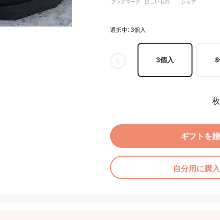
ブックマーク
ほしいもの
シェア
選択中: 3個入
3個入
枚
ギフトを贈
自分用に購入