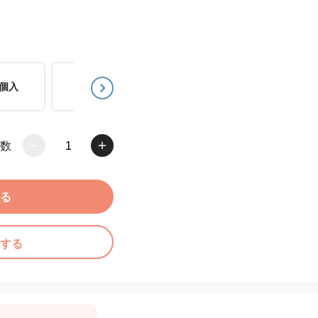
8個入
12個入
15個入
数
1
る
する