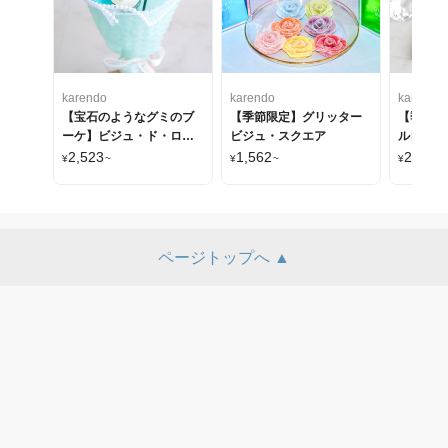
karendo
karendo
karendo
【宝石のようなグミのブ
【季節限定】グリッター
【季節限
ーケ】ビジュ・ド・ロー
ビジュ・スクエア
ルレット
ズ
2,523
1,562
2,458
¥
~
¥
~
¥
ページトップへ ▲