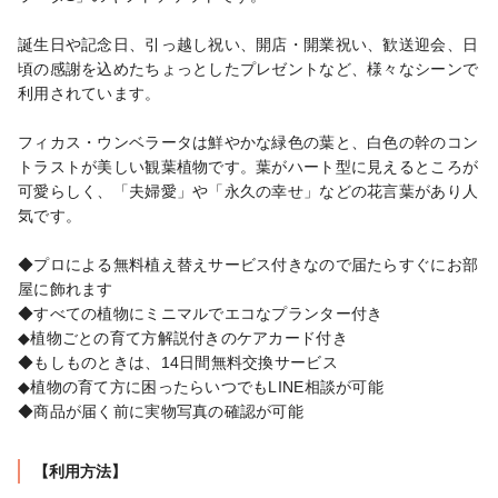
誕生日や記念日、引っ越し祝い、開店・開業祝い、歓送迎会、日
頃の感謝を込めたちょっとしたプレゼントなど、様々なシーンで
利用されています。

フィカス・ウンベラータは鮮やかな緑色の葉と、白色の幹のコン
トラストが美しい観葉植物です。葉がハート型に見えるところが
可愛らしく、「夫婦愛」や「永久の幸せ」などの花言葉があり人
気です。

◆プロによる無料植え替えサービス付きなので届たらすぐにお部
屋に飾れます

◆すべての植物にミニマルでエコなプランター付き

◆植物ごとの育て方解説付きのケアカード付き

◆もしものときは、14日間無料交換サービス

◆植物の育て方に困ったらいつでもLINE相談が可能

◆商品が届く前に実物写真の確認が可能
【利用方法】