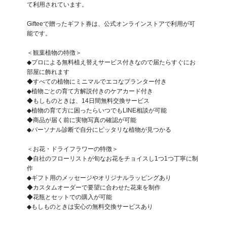
て利用されています。

Gifteeで贈ったギフト券は、公式オンラインストアで利用が可
能です。

＜観葉植物の特徴＞

◆プロによる無料植え替えサービス付きなので届たらすぐにお
部屋に飾れます

◆すべての植物にミニマルでエコなプランター付き

◆植物ごとの育て方解説付きのケアカード付き

◆もしものときは、14日間無料交換サービス

◆植物の育て方に困ったらいつでもLINE相談が可能

◆商品が届く前に実物写真の確認が可能

◆パーソナル診断で自分にピッタリな植物が見つかる

＜お花・ドライフラワーの特徴＞

◆自社のフローリストが旬なお花をチョイスし1つ1つ丁寧に制
作

◆ギフト用のメッセージやオリジナルラッピングあり

◆カスタムオーダーで要望に合わせた花束を制作

◆花瓶とセットでの購入が可能

◆もしものときは安心の無料交換サービスあり