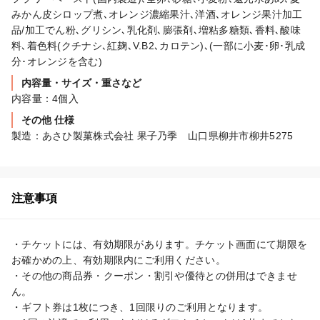
みかん皮シロップ煮､オレンジ濃縮果汁､洋酒､オレンジ果汁加工
品/加工でん粉､グリシン､乳化剤､膨張剤､増粘多糖類､香料､酸味
料､着色料(クチナシ､紅麹､V.B2､カロテン)､(一部に小麦･卵･乳成
内容量・サイズ・重さなど
内容量：4個入
その他 仕様
製造：あさひ製菓株式会社 果子乃季　山口県柳井市柳井5275
注意事項
・チケットには、有効期限があります。チケット画面にて期限を
お確かめの上、有効期限内にご利用ください。

・その他の商品券・クーポン・割引や優待との併用はできませ
ん。

・ギフト券は1枚につき、1回限りのご利用となります。
