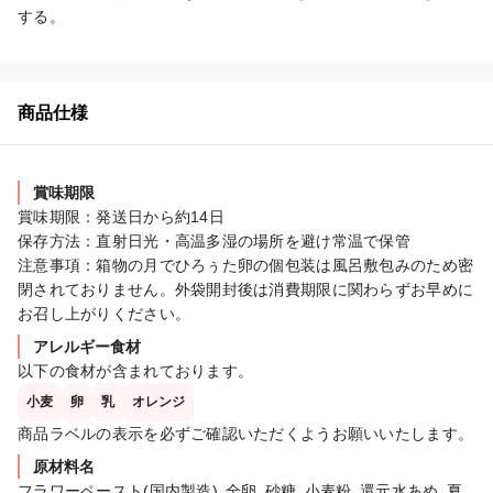
する。
商品仕様
賞味期限
賞味期限：発送日から約14日

保存方法：直射日光・高温多湿の場所を避け常温で保管

注意事項：箱物の月でひろぅた卵の個包装は風呂敷包みのため密
閉されておりません。外袋開封後は消費期限に関わらずお早めに
お召し上がりください。
アレルギー食材
以下の食材が含まれております。
小麦
卵
乳
オレンジ
商品ラベルの表示を必ずご確認いただくようお願いいたします。
原材料名
フラワーペースト(国内製造)､全卵､砂糖､小麦粉､還元水あめ､夏