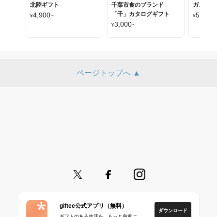
北陸ギフト
千葉市食のブランド
ガストロ
「千」カタログギフト
4,900
50,000
¥
~
¥
3,000
¥
~
ページトップへ ▲
giftee公式アプリ（無料）
ダウンロード
ギフトのある生活を、もっと身近に。