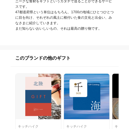
ニークな食材をギフトというカタチで送ることができるサービ
スです。

47都道府県という単位はもちろん、1700の地域にひとつひとつ
に目を向け、それぞれの風土に根付いた食の文化と出会い、み
なさまに紹介していきます。

まだ知らないおいしいもの、それは最高の贈り物です。
このブランドの他のギフト
キッチハイク
キッチハイク
キッチハ