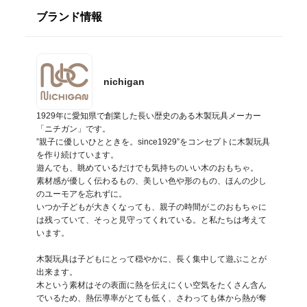
ブランド情報
nichigan
1929年に愛知県で創業した長い歴史のある木製玩具メーカー
「ニチガン」です。

”親子に優しいひとときを。since1929”をコンセプトに木製玩具
を作り続けています。

遊んでも、眺めているだけでも気持ちのいい木のおもちゃ。

素材感が優しく伝わるもの、美しい色や形のもの、ほんの少し
のユーモアを忘れずに。

いつか子どもが大きくなっても、親子の時間がこのおもちゃに
は残っていて、そっと見守ってくれている。と私たちは考えて
います。

木製玩具は子どもにとって穏やかに、長く集中して遊ぶことが
出来ます。

木という素材はその表面に熱を伝えにくい空気をたくさん含ん
でいるため、熱伝導率がとても低く、さわっても体から熱が奪