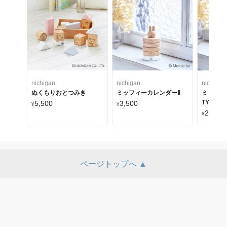
nichigan
nichigan
nichigan
ぬくもりおとつみき
ミッフィーカレンダーⅡ
ミッフィ
TYPEⅡ
5,500
3,500
¥
¥
2,500
¥
ページトップへ ▲