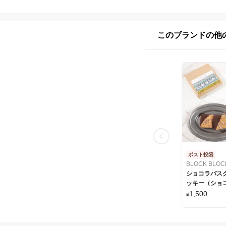
このブランドの他
ポスト投函
BLOCK BLOC
ショコラバス
ッキー（ショ
＜GIFT FOR 
1,500
¥
付＞BLOCK B
TOKYO