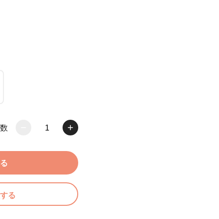
数
1
る
する