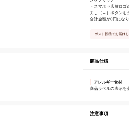
ンをクリック

・スマホ⇒店舗ロゴ
力し［→］ボタンをタ
合計金額が0円にな
ポスト投函でお届けし
商品仕様
アレルギー食材
商品ラベルの表示を
注意事項