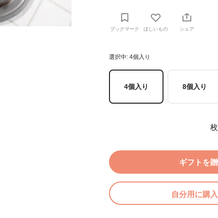
ブックマーク
ほしいもの
シェア
選択中: 4個入り
4個入り
8個入り
枚
ギフトを贈
自分用に購入