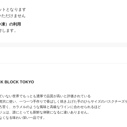
トとなります

いただけません
冷凍）の利用
けします。
K BLOCK TOKYO
ていない世界でもっとも濃厚で品質が高いと評価されている

贅沢に使い、一つ一つ手作りで香ばしく焼き上げた手のひらサイズのバスクチーズケ
ろ苦く、カラメルのような風味と高級なワインに合わせられるほど

ジュは、誰にとっても新鮮な体験になるに違いありません。

なくなる味わい深い一品です。