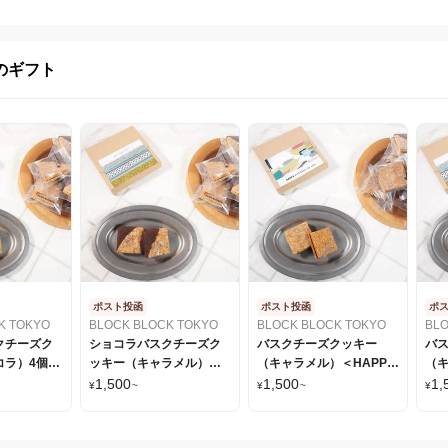
のギフト
ポスト投函
ポスト投函
ポ
K TOKYO
BLOCK BLOCK TOKYO
BLOCK BLOCK TOKYO
BLO
クチーズク
ショコラバスクチーズク
バスクチーズクッキー
バ
コラ）4個入
ッキー（キャラメル）＜
（キャラメル）＜HAPPY
（キ
YOU シール
GIFT FOR YOU シール付
BIRTHDAY シール付 ＞
FO
1,500
1,500
1,
¥
~
¥
~
¥
LOCK
＞BLOCK BLOCK
BLOCK BLOCK TOKYO
BL
TOKYO