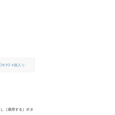
OKYO 4個入り
力し［適用する］ボタ