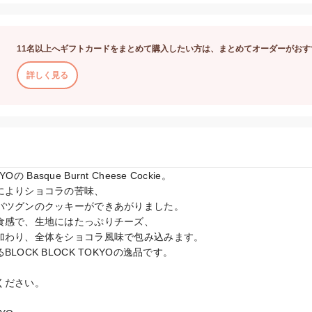
11名以上へギフトカードをまとめて購入したい方は、まとめてオーダーがおす
詳しく見る
Oの Basque Burnt Cheese Cockie。

によりショコラの苦味、

バツグンのクッキーができあがりました。

食感で、生地にはたっぷりチーズ、

加わり、全体をショコラ風味で包み込みます。

OCK BLOCK TOKYOの逸品です。



ださい。
