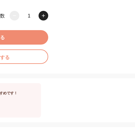
数
1
る
する
すめです！