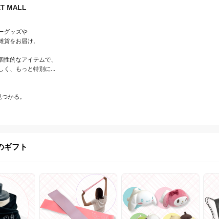
T MALL
グッズや

雑貨をお届け。

個性的なアイテムで、

、もっと特別に...

見つかる。
のギフト