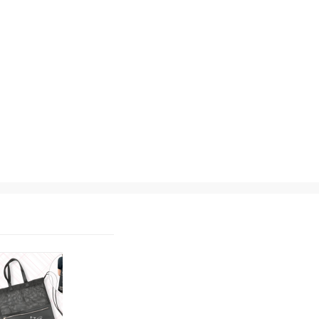
HUNET MALL
HUNET MALL
目盛り付きドリンクボト
マンドラゴラが叫ぶ !? 
ル
っこぬきマスコット
2,200
3,500
¥
¥