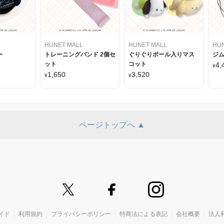
HUNET MALL
HUNET MALL
HU
ー
トレーニングバンド 2個セ
ぐりぐりボール入りマス
ジ
ット
コット
4,
¥
1,650
3,520
¥
¥
ページトップへ ▲
イド
利用規約
プライバシーポリシー
特商法による表記
会社概要
法人