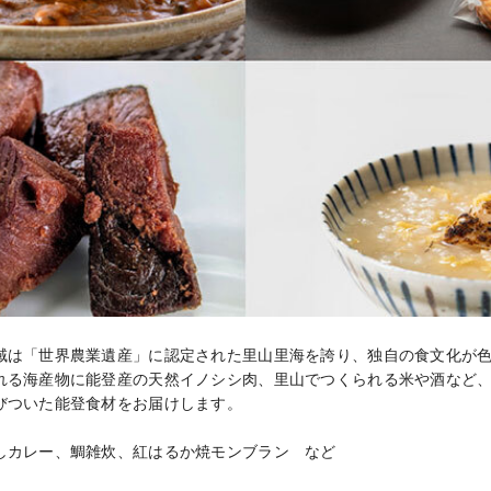
域は「世界農業遺産」に認定された里山里海を誇り、独自の食文化が色
れる海産物に能登産の天然イノシシ肉、里山でつくられる米や酒など
びついた能登食材をお届けします。

しカレー、鯛雑炊、紅はるか焼モンブラン　など
