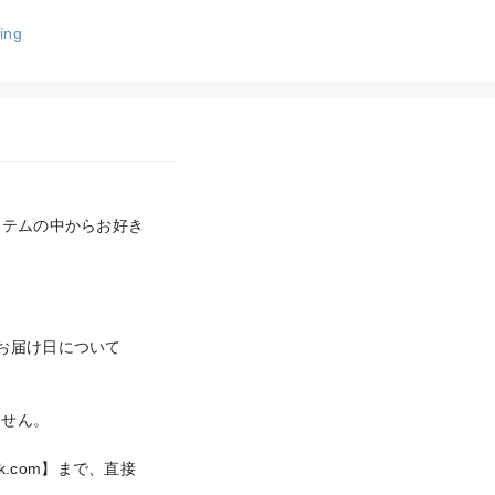
ing
イテムの中からお好き
お届け日について
せん。

sk.com】まで、直接