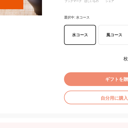
ブックマーク
ほしいもの
シェア
選択中: 水コース
水コース
風コース
枚
ギフトを贈
自分用に購入