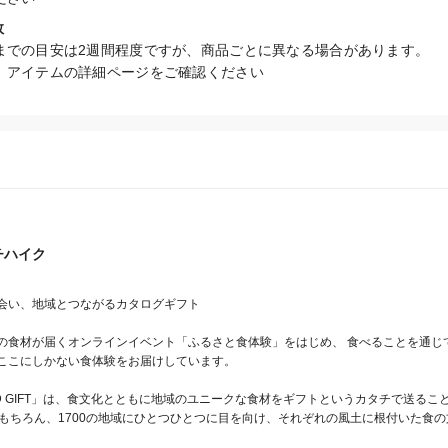
数
までの目安は2週間程度ですが、商品ごとに異なる場合があります。

、アイテムの詳細ページをご確認ください
チハイク
会い、地域とつながるカタログギフト

の食材が届くオンラインイベント「ふるさと食体験」をはじめ、 食べることを通じ
ここにしかない食体験をお届けしています。

 FOOD GIFT」は、食文化とともに地域のユニークな食材をギフトというカタチで送る
はもちろん、1700の地域にひとつひとつに目を向け、それぞれの風土に根付いた食