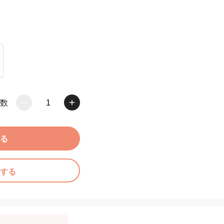
数
1
る
する