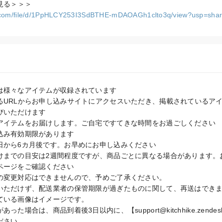
le.com/file/d/1PpHLCY253I3SdBTHE-mDAOAGh1clto3q/view?usp=shar
は様々なアイテムが収録されています

るURLからお申し込みサイトにアクセスいただき、掲載されているア
いただけます

アイテムをお届けします。ご自宅ですてきな時間をお過ごしください

込み有効期限があります

日から6カ月後です。お早めにお申し込みください

けまでの目安は2週間程度ですが、商品ごとに異なる場合があります。
ページをご確認ください

の変更対応はできませんので、予めご了承ください。

いただけず、配送業者の保管期限が過ぎたものに関して、再送はできま
ている画像はイメージです。

た場合は、商品到着後3日以内に、【support@kitchhike.zende
ださい