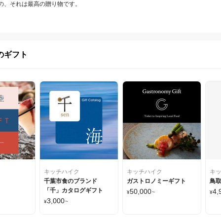
の、それは最高の贈り物です。
のギフト
キッチハイク
キッチハイク
キ
千葉市食のブランド
ガストロノミーギフト
鳥
「千」カタログギフト
50,000
4,
¥
~
¥
3,000
¥
~