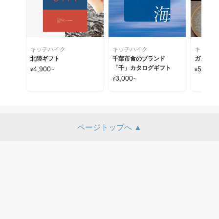
キッチハイク
キッチハイク
キッチハ
北陸ギフト
千葉市食のブランド
ガストロ
「千」カタログギフト
4,900
50,000
¥
~
¥
3,000
¥
~
ページトップへ ▲