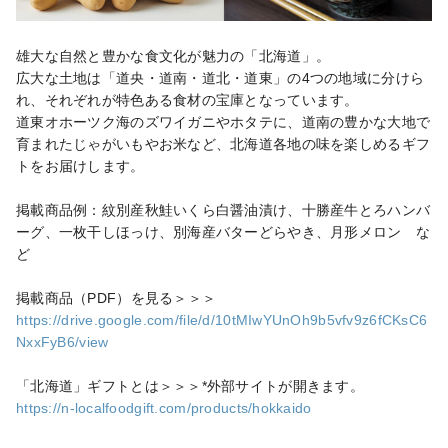
雄大な自然と豊かな食文化が魅力の「北海道」。

広大な土地は「道央・道南・道北・道東」の4つの地域に分けら
れ、それぞれが特色ある食材の宝庫となっています。

道東オホーツク海のズワイガニやホタテに、道南の豊かな大地で
育まれたじゃがいもやお米など、北海道各地の味を楽しめるギフ
トをお届けします。

掲載商品例：紋別産秋鮭いくら白醤油漬け、十勝産牛とろハンバ
ーグ、一枚干しほっけ、別海産バターどらやき、月形メロン　な
ど

https://drive.google.com/file/d/10tMIwYUnOh9b5vfv9z6fCKsC6
NxxFyB6/view
https://n-localfoodgift.com/products/hokkaido