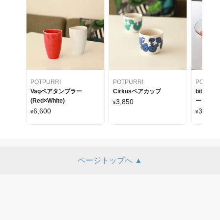
POTPURRI
POTPURRI
POTPUR
Vagペアタンブラー
Cirkusペアカップ
bitte
(Red×White)
ート
3,850
¥
6,600
3,850
¥
¥
~
ページトップへ ▲