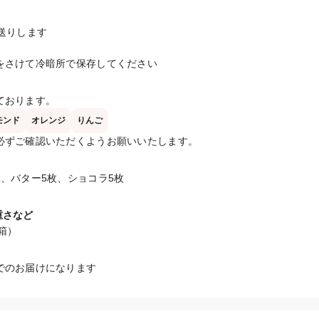
送りします

をさけて冷暗所で保存してください
ております。
モンド
オレンジ
りんご
必ずご確認いただくようお願いいたします。
、バター5枚、ショコラ5枚

重さなど
（箱）
でのお届けになります