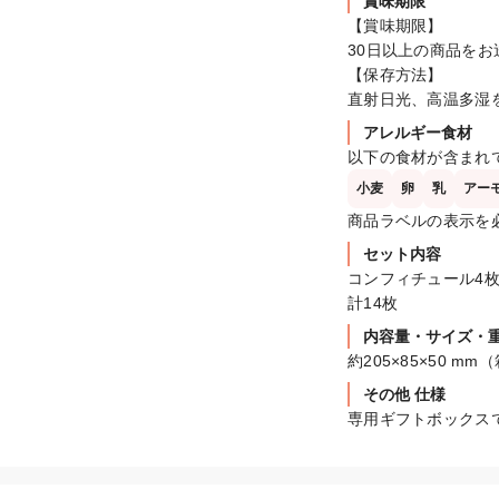
賞味期限
【賞味期限】

30日以上の商品をお
【保存方法】

直射日光、高温多湿
アレルギー食材
以下の食材が含まれ
小麦
卵
乳
アー
商品ラベルの表示を
セット内容
コンフィチュール4枚
計14枚
内容量・サイズ・
約205×85×50 mm
その他 仕様
専用ギフトボックス