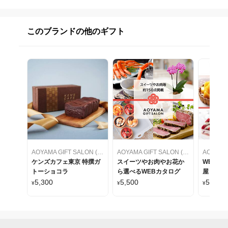
このブランドの他のギフト
AOYAMA GIFT SALON (アオヤマギフトサロン)
AOYAMA GIFT SALON (アオヤマギフトサロン)
ケンズカフェ東京 特撰ガ
スイーツやお肉やお花か
WEBカ
トーショコラ
ら選べるWEBカタログ
屋 ケー
をセレク
5,300
5,500
5,500
¥
¥
¥