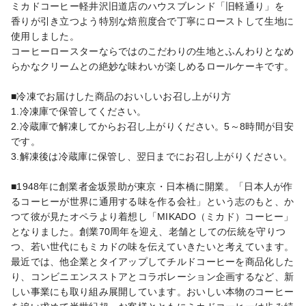
ミカドコーヒー軽井沢旧道店のハウスブレンド「旧軽通り」を 
香りが引き立つよう特別な焙煎度合で丁寧にローストして生地に
使用しました。

コーヒーロースターならではのこだわりの生地とふんわりとなめ
らかなクリームとの絶妙な味わいが楽しめるロールケーキです。

■冷凍でお届けした商品のおいしいお召し上がり方

1.冷凍庫で保管してください。

2.冷蔵庫で解凍してからお召し上がりください。5～8時間が目安
です。

3.解凍後は冷蔵庫に保管し、翌日までにお召し上がりください。

■1948年に創業者金坂景助が東京・日本橋に開業。「日本人が作
るコーヒーが世界に通用する味を作る会社」という志のもと、か
つて彼が見たオペラより着想し「MIKADO（ミカド）コーヒー」
となりました。創業70周年を迎え、老舗としての伝統を守りつ
つ、若い世代にもミカドの味を伝えていきたいと考えています。

最近では、他企業とタイアップしてチルドコーヒーを商品化した
り、コンビニエンスストアとコラボレーション企画するなど、新
しい事業にも取り組み展開しています。おいしい本物のコーヒー