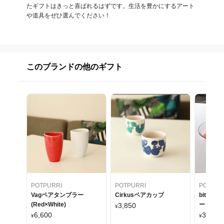
たギフトはきっと喜ばれるはずです。生活を豊かにするアート
や道具をぜひ選んでください！
このブランドの他のギフト
POTPURRI
POTPURRI
POTPUR
Vagペアタンブラー
Cirkusペアカップ
bitte
(Red×White)
ート
3,850
¥
6,600
3,850
¥
¥
~