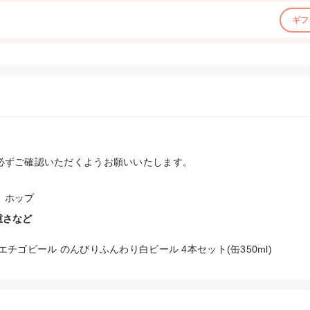
ギフ
必ずご確認いただくようお願いいたします。
、ホップ
重さなど
チゴビール のんびりふんわり白ビール 4本セット(缶350ml)