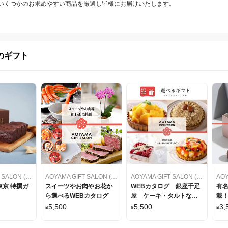
いくつかのお求めやすい商品を厳選し皆様にお届けいたします。
のギフト
AOYAMA GIFT SALON (アオヤマギフトサロン)
AOYAMA GIFT SALON (アオヤマギフトサロン)
AOYAMA GIFT SALON (アオヤマギフトサロン)
京 特撰ガ
スイーツやお肉やお花か
WEBカタログ 銀座千疋
有
ら選べるWEBカタログ
屋 ケーキ・タルトなど
載！
をセレクト
カ
5,500
5,500
3,
¥
¥
¥