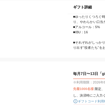
ギフト詳細
■ゆったりくつろぐ
り、やわらかい口当
■アルコール：5%

■IBU：16

■それぞれがしっか
り出す“役者たち”を
毎月7日〜13日「gif
※利用期限：2026年8月
先着1000名様
限定
し、決済時にご入力
ギフトコード利用