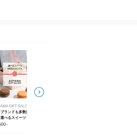
AOYAMA GIFT SALON (アオヤマギフトサロン)
AOYAMA GIFT SAL
国内外のクラフトビール
お肉や海鮮おつまみなど
を厳選！選べるビール
から選べる グルメWEB
WEBカタログ
タログ
3,500
4,500
¥
~
¥
~
AOYAMA GIFT SALON (アオヤマギフトサロン)
名ブランドも多数掲
選べるスイーツ WEB
タログ
500
~