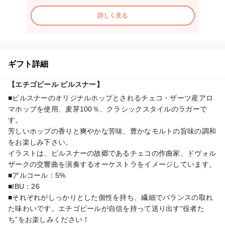
詳しく見る
ギフト詳細
【エチゴビール ピルスナー】
■ピルスナーのオリジナルホップとされるチェコ・ザーツ産アロ
マホップを使用、麦芽100％、クラシックスタイルのラガーで
す。

芳しいホップの香りと爽やかな苦味、豊かなモルトの旨味の調和
をお楽しみ下さい。

イラストは、ピルスナーの故郷であるチェコの作曲家、ドヴォル
ザークの交響曲を演奏するオーケストラをイメージしています。

■アルコール：5%

■IBU：26

■それぞれがしっかりとした個性を持ち、繊細でバランスの取れ
た味わいです。エチゴビールが自信を持って送り出す“役者た
ち”をお楽しみください！
