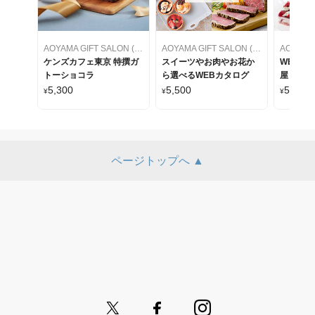
AOYAMA GIFT SALON (アオヤマギフトサロン)
AOYAMA GIFT SALON (アオヤマギフトサロン)
ケンズカフェ東京 特撰ガ
スイーツやお肉やお花か
WEBカ
トーショコラ
ら選べるWEBカタログ
屋 ケー
をセレク
5,300
5,500
5,500
¥
¥
¥
ページトップへ ▲