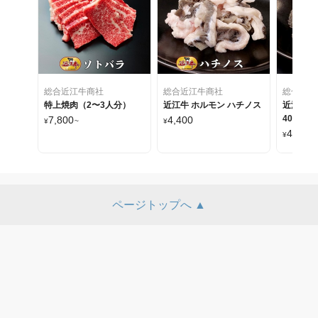
総合近江牛商社
総合近江牛商社
総合近江
特上焼肉（2〜3人分）
近江牛 ホルモン ハチノス
近江牛 
400g
7,800
4,400
¥
~
¥
4,400
¥
ページトップへ ▲