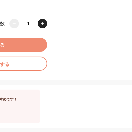
数
1
る
する
すめです！