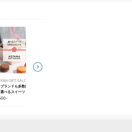
AOYAMA GIFT SALON (アオヤマギフトサロン)
AOYAMA GIFT SAL
国内外のクラフトビール
お肉や海鮮おつまみなど
を厳選！選べるビール
から選べる グルメWEB
WEBカタログ
タログ
3,500
4,500
¥
~
¥
~
AOYAMA GIFT SALON (アオヤマギフトサロン)
名ブランドも多数掲
選べるスイーツ WEB
タログ
500
~