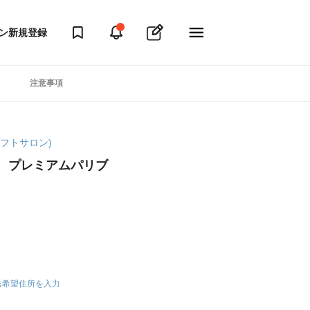
ン
新規登録
注意事項
マギフトサロン)
」 プレミアムパリブ
送希望住所を入力