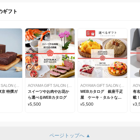
のギフト
AOYAMA GIFT SALON (アオヤマギフトサロン)
AOYAMA GIFT SALON (アオヤマギフトサロン)
AOYAMA GIFT SALON (アオヤマギフトサロン)
京 特撰ガ
スイーツやお肉やお花か
WEBカタログ 銀座千疋
有
ら選べるWEBカタログ
屋 ケーキ・タルトなど
載！
をセレクト
カ
5,500
5,500
3,
¥
¥
¥
ページトップへ ▲