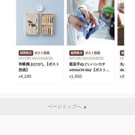
期間限定
ポスト投函
期間限定
ポスト投函
期間限定
HIYORI WASANBON
HIYORI WASANBON
HIYORI
和蝋燭 おひがし【ポスト
藍染手ぬぐいハンカチ
丸亀うちわ 
投函】
setouchi-day【ポスト投
day【
函】
4,180
1,650
3,520
¥
¥
¥
ページトップへ ▲