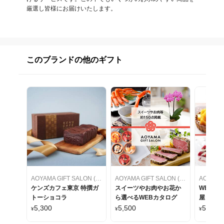
厳選し皆様にお届けいたします。
このブランドの他のギフト
AOYAMA GIFT SALON (アオヤマギフトサロン)
AOYAMA GIFT SALON (アオヤマギフトサロン)
ケンズカフェ東京 特撰ガ
スイーツやお肉やお花か
WEBカ
トーショコラ
ら選べるWEBカタログ
屋 ケー
をセレク
5,300
5,500
5,500
¥
¥
¥