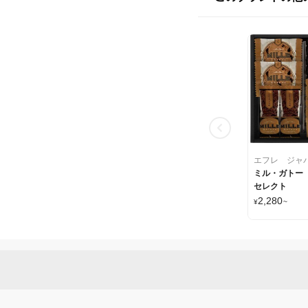
エフレ ジャ
ミル・ガトー
セレクト
2,280
¥
~