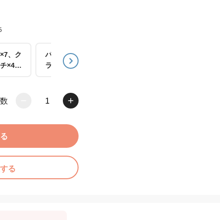
5
×7、ク
パイ×7、ク
パイ×9、ク
チ×4、
ランチ×4、
ランチ×6、
キー×5
クッキー×1
クッキー×1
0
2
数
1
る
する