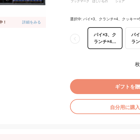
ブックマーク
ほしいもの
シェア
選択中: パイ×3、クランチ×4、クッキー×
中！
詳細をみる
パイ×3、ク
パイ
ランチ×4、
ラン
クッキー×5
クッ
枚
ギフトを贈
自分用に購入