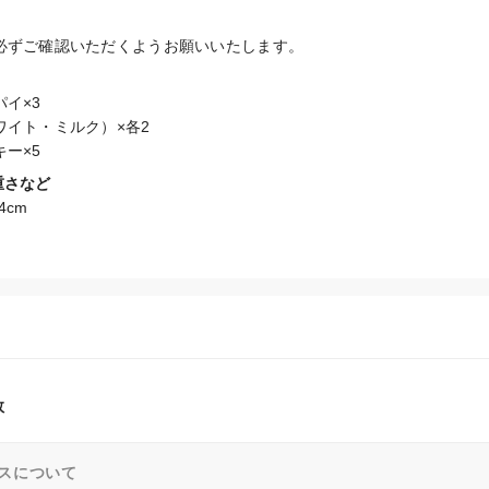
必ずご確認いただくようお願いいたします。
イ×3

イト・ミルク）×各2

ー×5
重さなど
cm

数
スについて