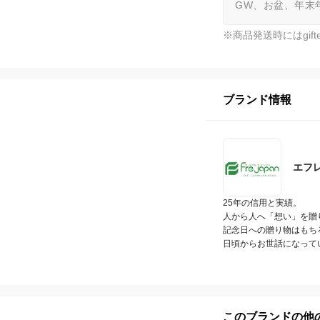
GW、お盆、年末
※商品発送時にはgi
ブランド情報
エフ
25年の信用と実績。

人から人へ「想い」を贈
記念日への贈り物はもちろ
日頃からお世話になって
このブランドの他