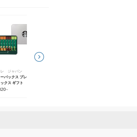
エフレ ジャパン
エフレ ジャパン
ジェームズ マーティン タ
マルトモ 鰹節屋のこだ
オルギフトセット
わり椀
2,310
2,820
¥
~
¥
~
フレ ジャパン
ーバックス プレミア
ックス ギフト
820
~