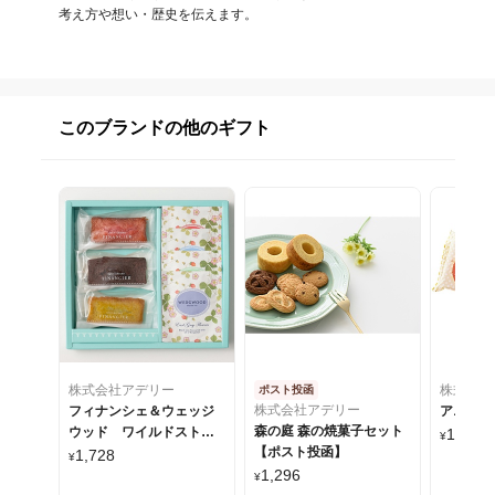
考え方や想い・歴史を伝えます。
このブランドの他のギフト
株式会社アデリー
株式会社
ポスト投函
株式会社アデリー
フィナンシェ＆ウェッジ
アニマル
森の庭 森の焼菓子セット
ウッド ワイルドストロ
1,400
¥
~
【ポスト投函】
ベリーティーバッグアソ
1,728
¥
ート
1,296
¥