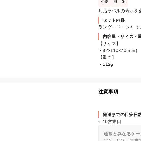
小麦
卵
乳
商品ラベルの表示を
セット内容
ラング・ド・シャ（プ
内容量・サイズ・
【サイズ】

・82×110×70(mm)

【重さ】

・112g
注意事項
発送までの目安日
6-10営業日
通常と異なるケー
GW、お盆、年末